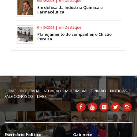
Em Destaque
03/10/2023 |
Em defesa da Indústria Química e
Farmacêutica
Em Destaque
01/10/2023 |
Planejamento do companheiro Chicão
Pereira
HOME
BIOGRAFIA
ATUAÇÃO
MULTIMÍDIA
OPINIÃO
NOTÍCIAS
FALE CONOSCO
LIVES
Escritório Político:
Gabinete: