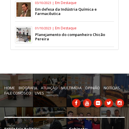
Em Destaque
03/10/2023 |
Em defesa da Indústria Química e
Farmacêutica
Em Destaque
01/10/2023 |
Planejamento do companheiro Chicão
Pereira
HOME
BIOGRAFIA
ATUAÇÃO
MULTIMÍDIA
OPINIÃO
NOTÍCIAS
FALE CONOSCO
LIVES