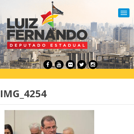
Toggl
navig
IMG_4254