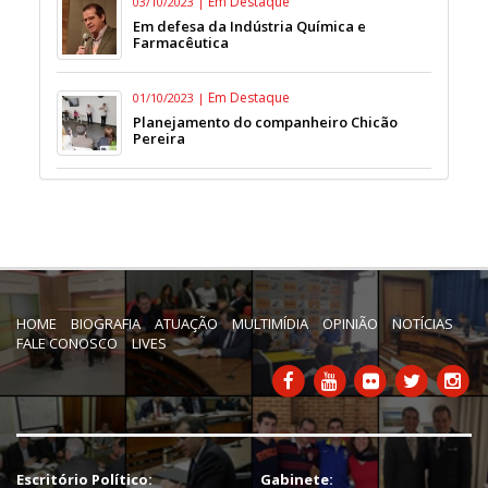
Em Destaque
03/10/2023 |
Em defesa da Indústria Química e
Farmacêutica
Em Destaque
01/10/2023 |
Planejamento do companheiro Chicão
Pereira
HOME
BIOGRAFIA
ATUAÇÃO
MULTIMÍDIA
OPINIÃO
NOTÍCIAS
FALE CONOSCO
LIVES
Escritório Político:
Gabinete: