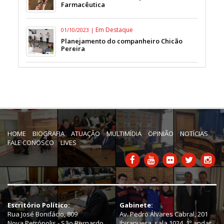
Farmacêutica
Em Destaque
01/10/2023 |
Planejamento do companheiro Chicão
Pereira
HOME
BIOGRAFIA
ATUAÇÃO
MULTIMÍDIA
OPINIÃO
NOTÍCIAS
FALE CONOSCO
LIVES
Escritório Político:
Gabinete:
Rua José Bonifácio, 809
Av. Pedro Álvares Cabral, 201
Nova Petrópolis - São Bernardo
Ibirapuera, sala 1024, 1º andar