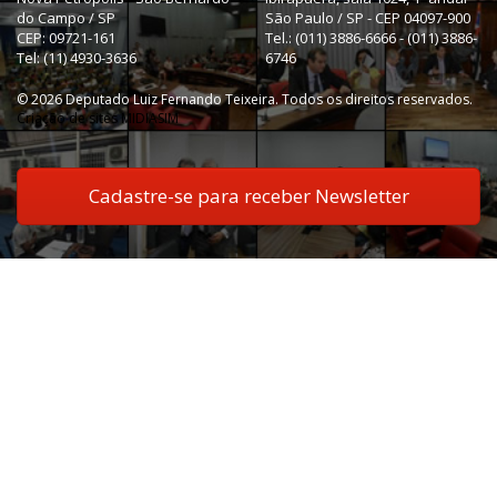
do Campo / SP
São Paulo / SP - CEP 04097-900
CEP: 09721-161
Tel.: (011) 3886-6666 - (011) 3886-
Tel: (11) 4930-3636
6746
© 2026 Deputado Luiz Fernando Teixeira. Todos os direitos reservados.
Criação de sites MIDIASIM
Cadastre-se para receber Newsletter