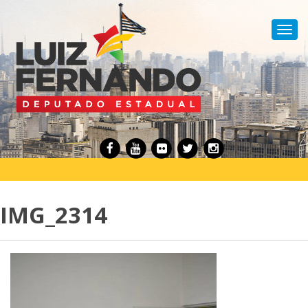
Toggl
navig
IMG_2314