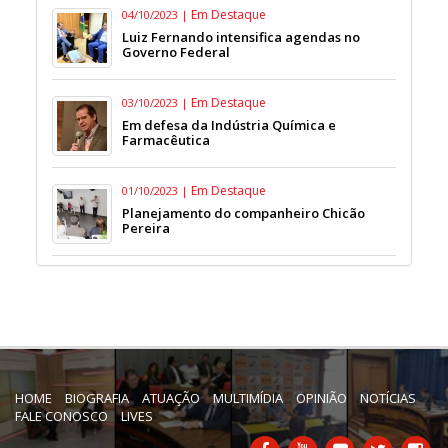
Em Destaque
04/10/2023 |
Luiz Fernando intensifica agendas no
Governo Federal
Em Destaque
03/10/2023 |
Em defesa da Indústria Química e
Farmacêutica
Em Destaque
01/10/2023 |
Planejamento do companheiro Chicão
Pereira
HOME
BIOGRAFIA
ATUAÇÃO
MULTIMÍDIA
OPINIÃO
NOTÍCIAS
FALE CONOSCO
LIVES