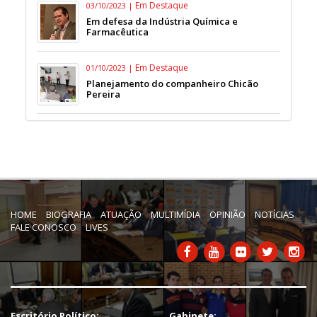
Em Destaque
03/10/2023 |
Em defesa da Indústria Química e
Farmacêutica
Em Destaque
01/10/2023 |
Planejamento do companheiro Chicão
Pereira
HOME
BIOGRAFIA
ATUAÇÃO
MULTIMÍDIA
OPINIÃO
NOTÍCIAS
FALE CONOSCO
LIVES
Escritório Político:
Gabinete: