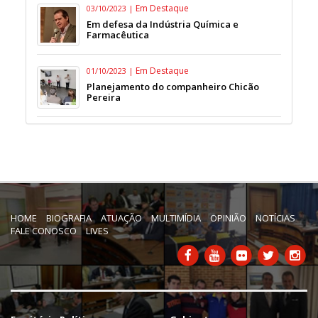
Em Destaque
03/10/2023 |
Em defesa da Indústria Química e
Farmacêutica
Em Destaque
01/10/2023 |
Planejamento do companheiro Chicão
Pereira
HOME
BIOGRAFIA
ATUAÇÃO
MULTIMÍDIA
OPINIÃO
NOTÍCIAS
FALE CONOSCO
LIVES