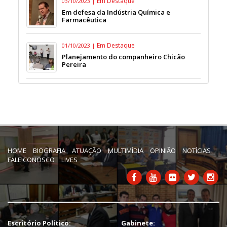
Em Destaque
03/10/2023 |
Em defesa da Indústria Química e
Farmacêutica
Em Destaque
01/10/2023 |
Planejamento do companheiro Chicão
Pereira
HOME
BIOGRAFIA
ATUAÇÃO
MULTIMÍDIA
OPINIÃO
NOTÍCIAS
FALE CONOSCO
LIVES
Escritório Político:
Gabinete: