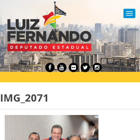
Toggl
navig
IMG_2071