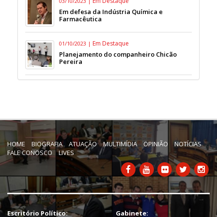
Em Destaque
03/10/2023 |
Em defesa da Indústria Química e
Farmacêutica
Em Destaque
01/10/2023 |
Planejamento do companheiro Chicão
Pereira
HOME
BIOGRAFIA
ATUAÇÃO
MULTIMÍDIA
OPINIÃO
NOTÍCIAS
FALE CONOSCO
LIVES
Escritório Político:
Gabinete: