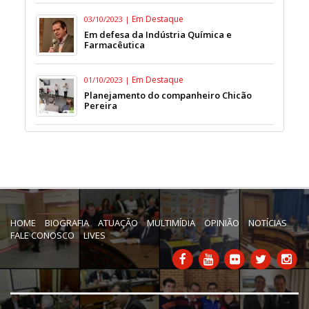
Em Destaque
03/10/2023 |
Em defesa da Indústria Química e
Farmacêutica
Em Destaque
01/10/2023 |
Planejamento do companheiro Chicão
Pereira
HOME
BIOGRAFIA
ATUAÇÃO
MULTIMÍDIA
OPINIÃO
NOTÍCIAS
FALE CONOSCO
LIVES