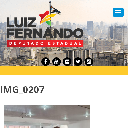
Toggl
navig
IMG_0207