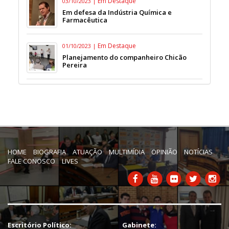
Em Destaque
03/10/2023 |
Em defesa da Indústria Química e
Farmacêutica
Em Destaque
01/10/2023 |
Planejamento do companheiro Chicão
Pereira
HOME
BIOGRAFIA
ATUAÇÃO
MULTIMÍDIA
OPINIÃO
NOTÍCIAS
FALE CONOSCO
LIVES
Escritório Político:
Gabinete: