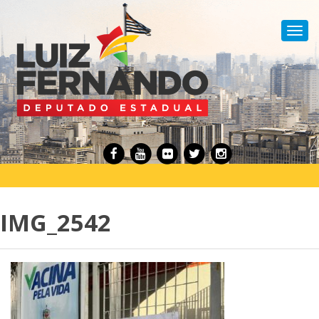
Toggl
navig
IMG_2542