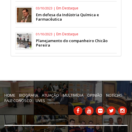
Em Destaque
03/10/2023 |
Em defesa da Indústria Química e
Farmacêutica
Em Destaque
01/10/2023 |
Planejamento do companheiro Chicão
Pereira
HOME
BIOGRAFIA
ATUAÇÃO
MULTIMÍDIA
OPINIÃO
NOTÍCIAS
FALE CONOSCO
LIVES